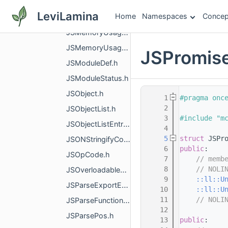
JSMapRecord.h
LeviLamina
Home
Namespaces
Concep
JSMapState.h
JSMemoryUsage.h
JSMemoryUsage_helper.h
JSPromise
JSModuleDef.h
JSModuleStatus.h
JSObject.h
    1
#pragma onc
    2
JSObjectList.h
    3
#include "m
JSObjectListEntry.h
    4
    5
struct 
JSPr
JSONStringifyContext.h
    6
public
:
JSOpCode.h
    7
// memb
    8
// NOLI
JSOverloadableOperatorEnum.h
    9
::ll::U
JSParseExportEnum.h
   10
::ll::U
   11
// NOLI
JSParseFunctionEnum.h
   12
JSParsePos.h
   13
public
: