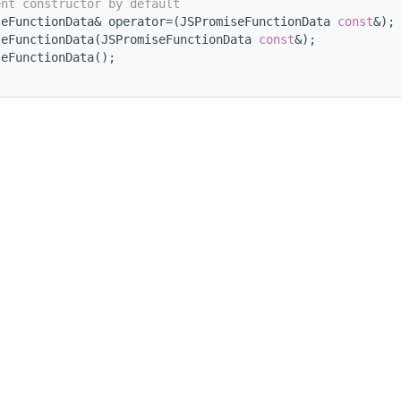
ent constructor by default
seFunctionData& operator=(JSPromiseFunctionData 
const
&);
seFunctionData(JSPromiseFunctionData 
const
&);
seFunctionData();