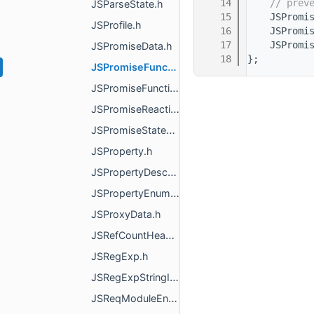
   14
// prev
JSParseState.h
   15
    JSPromi
JSProfile.h
   16
    JSPromi
   17
    JSPromi
JSPromiseData.h
   18
};
JSPromiseFunctionData.h
JSPromiseFunctionDataResolved.h
JSPromiseReactionData.h
JSPromiseStateEnum.h
JSProperty.h
JSPropertyDescriptor.h
JSPropertyEnum.h
JSProxyData.h
JSRefCountHeader.h
JSRegExp.h
JSRegExpStringIteratorData.h
JSReqModuleEntry.h