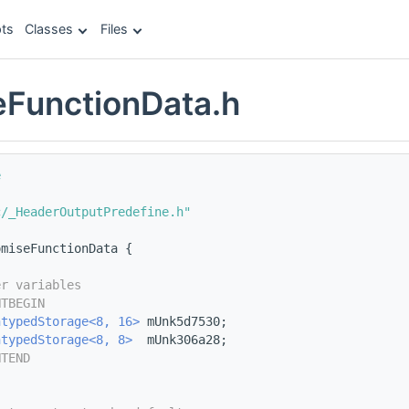
ts
Classes
Files
FunctionData.h
e
c/_HeaderOutputPredefine.h"
omiseFunctionData {
er variables
NTBEGIN
ntypedStorage<8, 16>
 mUnk5d7530;
ntypedStorage<8, 8>
  mUnk306a28;
NTEND