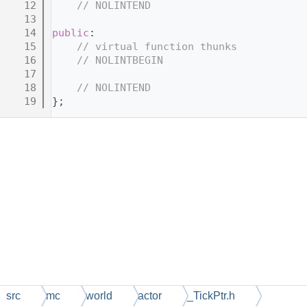
   12
// NOLINTEND
   13
   14
public
:
   15
// virtual function thunks
   16
// NOLINTBEGIN
   17
   18
// NOLINTEND
   19
};
src
mc
world
actor
_TickPtr.h