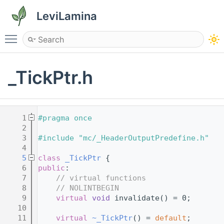
LeviLamina
Toggle main menu visibility
_TickPtr.h
    1
#pragma once
    2
    3
#include "mc/_HeaderOutputPredefine.h"
    4
    5
class 
_TickPtr
 {
    6
public
:
    7
// virtual functions
    8
// NOLINTBEGIN
    9
virtual
void
 invalidate() = 0;
   10
   11
virtual
~_TickPtr
() = 
default
;