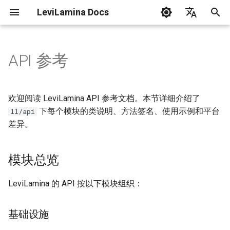
LeviLamina Docs
正
English
在
中文
API 参考
在Windows上安装服务器
创建你的第一个模组
事件指南
模块总览
C++ 风格指南
初
始
在Docker(Linux)上安装服务器
接口导出指南
基础设施
欢迎阅读 LeviLamina API 参考文档。本节详细介绍了
化
下每个模块的类说明、方法签名、使用示例和平台
ll/api
在Windows上安装客户端
找函数指南
核心系统
差异。
搜
问题排除
数据驱动 UI 操作指南
I/O 与日志
索
模块总览
引
LeviLamina 使用指南
表单指南
异步与线程
擎
LeviLamina 的 API 按以下模块组织：
钩子指南
数据与工具
基础设施
国际化指南
底层