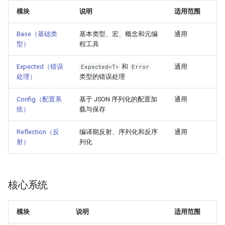
模块
说明
适用范围
物品相关指南
仅客户端
Base（基础类
基本类型、宏、概念和元编
通用
命令指南
适用范围说明
型）
程工具
协程指南
约定
Expected（错误
和
通用
Expected<T>
Error
处理）
类型的错误处理
构建指南
Config（配置系
基于 JSON 序列化的配置加
通用
统）
载与保存
Reflection（反
编译期反射、序列化和反序
通用
射）
列化
核心系统
模块
说明
适用范围