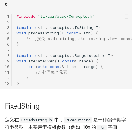
C++
 1
#include
"ll/api/base/Concepts.h"
 2
 3
template
<
ll
::
concepts
::
IsString
T
>
 4
void
processString
(
T
const
&
str
)
{
 5
// 可接受 std::string、std::string_view、cons
 6
}
 7
 8
template
<
ll
::
concepts
::
RangeLoopable
T
>
 9
void
iterateOver
(
T
const
&
range
)
{
10
for
(
auto
const
&
item
:
range
)
{
11
// 处理每个元素
12
}
13
}
FixedString
定义在
中，
是一种编译期字
FixedString.h
FixedString
符串类型，主要用于模板参数（例如 i18n 的
字面
_tr