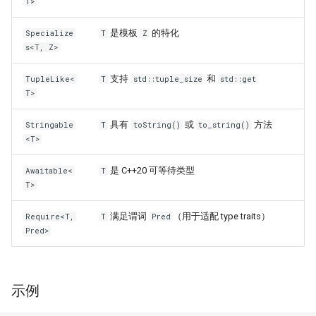
T>
是模板
的特化
Specialize
T
Z
s<T, Z>
支持
和
TupleLike<
T
std::tuple_size
std::get
T>
具有
或
方法
Stringable
T
toString()
to_string()
<T>
是 C++20 可等待类型
Awaitable<
T
T>
满足谓词
（用于适配 type traits）
Require<T,
T
Pred
Pred>
示例