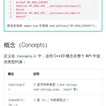
1
#ifdef MY_MOD_EXPORT
2
#define MY_MOD_API __declspec(dllexport)
3
#else
4
#define MY_MOD_API __declspec(dllimport)
5
#endif
然后在你的
中添加
。
xmake.lua
add_defines("MY_MOD_EXPORT")
概念（Concepts）
定义在
中，这些 C++20 概念在整个 API 中提
Concepts.h
供类型约束：
概念
说明
是字符串类型（
、
IsString<T
T
std::string
、
等）
>
std::string_view
char*
是
中的类型之一
IsOneOf<T,
T
Ts...
Ts...>