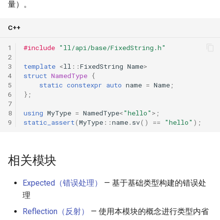
量）。
C++
1
#include
"ll/api/base/FixedString.h"
2
3
template
<
ll
::
FixedString
Name
>
4
struct
NamedType
{
5
static
constexpr
auto
name
=
Name
;
6
};
7
8
using
MyType
=
NamedType
<
"hello"
>
;
9
static_assert
(
MyType
::
name
.
sv
()
==
"hello"
);
相关模块
Expected（错误处理）
— 基于基础类型构建的错误处
理
Reflection（反射）
— 使用本模块的概念进行类型内省