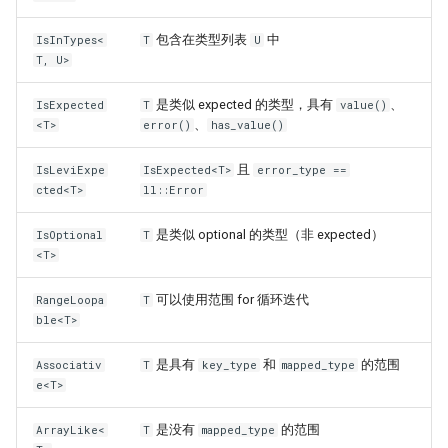
包含在类型列表
中
IsInTypes<
T
U
T, U>
是类似 expected 的类型，具有
、
IsExpected
T
value()
、
<T>
error()
has_value()
且
IsLeviExpe
IsExpected<T>
error_type ==
cted<T>
ll::Error
是类似 optional 的类型（非 expected）
IsOptional
T
<T>
可以使用范围 for 循环迭代
RangeLoopa
T
ble<T>
是具有
和
的范围
Associativ
T
key_type
mapped_type
e<T>
是没有
的范围
ArrayLike<
T
mapped_type