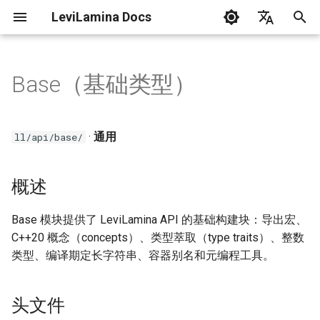
LeviLamina Docs
正
English
在
中文
Base（基础类型）
在Windows上安装服务器
创建你的第一个模组
事件指南
概述
C++ 风格指南
初
始
在Docker(Linux)上安装服务器
接口导出指南
头文件
·
通用
ll/api/base/
化
在Windows上安装客户端
找函数指南
导出宏
搜
概述
问题排除
数据驱动 UI 操作指南
概念（Concepts）
索
Base 模块提供了 LeviLamina API 的基础构建块：导出宏、
引
LeviLamina 使用指南
表单指南
示例
C++20 概念（concepts）、类型萃取（type traits）、整数
擎
类型、编译期定长字符串、容器别名和元编程工具。
钩子指南
FixedString
头文件
国际化指南
相关模块