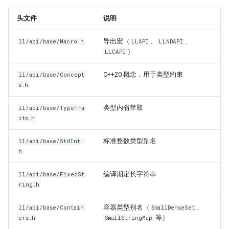
物品相关指南
头文件
说明
命令指南
导出宏（
、
、
ll/api/base/Macro.h
LLAPI
LLNDAPI
）
LLCAPI
协程指南
C++20 概念，用于类型约束
ll/api/base/Concept
s.h
构建指南
类型内省萃取
ll/api/base/TypeTra
its.h
标准整数类型别名
ll/api/base/StdInt.
h
编译期定长字符串
ll/api/base/FixedSt
ring.h
容器类型别名（
、
ll/api/base/Contain
SmallDenseSet
等）
ers.h
SmallStringMap