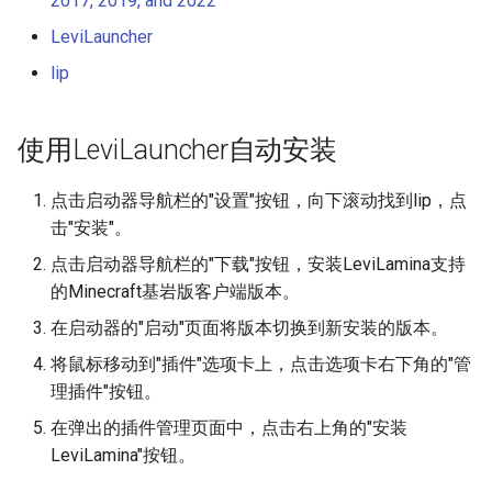
2017, 2019, and 2022
物品相关指南
数据驱动 UI
LeviLauncher
lip
命令指南
事件系统
协程指南
错误处理
使用LeviLauncher自动安装
构建指南
表单 UI
点击启动器导航栏的"设置"按钮，向下滚动找到lip，点
击"安装"。
国际化
点击启动器导航栏的"下载"按钮，安装LeviLamina支持
的Minecraft基岩版客户端版本。
日志系统
在启动器的"启动"页面将版本切换到新安装的版本。
内存与钩子
将鼠标移动到"插件"选项卡上，点击选项卡右下角的"管
理插件"按钮。
模组系统
在弹出的插件管理页面中，点击右上角的"安装
LeviLamina"按钮。
网络