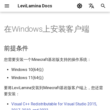
LeviLamina Docs
正
English
在
中文
在Windows上安装客户端
前提条件
教程
C++ 风格指南
创建你的第一个模组
事件指南
API 参考
初
始
使用LeviLauncher自动安装
如何做到······
接口导出指南
基础类型
前提条件
化
使用lip安装
常见问题
找函数指南
游戏时间
您需要安装一个Minecraft基岩版支持的操作系统：
搜
项目架构
升级LeviLamina版本
数据驱动 UI 操作指南
命令系统
索
Windows 10(64位)
Windows 11(64位)
引
API 参考
表单指南
配置系统
擎
要将LeviLamina安装到Minecraft基岩版客户端上，您还需
Doxygen API 🔗
钩子指南
协程
要安装：
Visual C++ Redistributable for Visual Studio 2015,
国际化指南
数据结构