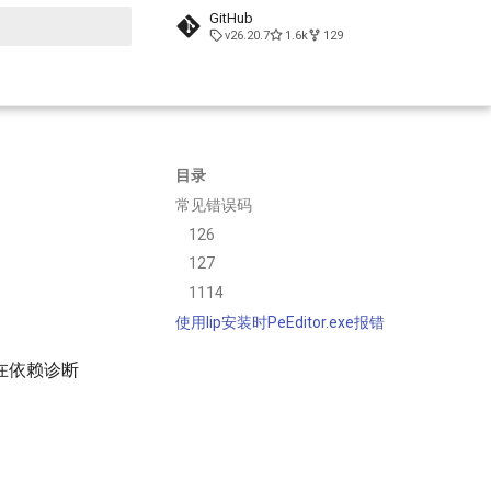
GitHub
v26.20.7
1.6k
129
搜索引擎
目录
常见错误码
126
127
1114
使用lip安装时PeEditor.exe报错
以在依赖诊断