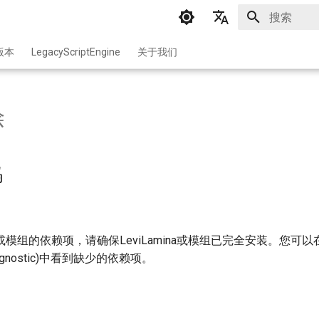
正在初始化
English
版本
LegacyScriptEngine
关于我们
中文
除
码
ina或模组的依赖项，请确保LeviLamina或模组已完全安装。您可
 diagnostic)中看到缺少的依赖项。