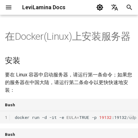
LeviLamina Docs
正
English
在
中文
在Docker(Linux)上安装服务器
安装
教程
C++ 风格指南
创建你的第一个模组
事件指南
API 参考
初
始
如何做到······
环境变量
接口导出指南
基础类型
安装
化
常见问题
找函数指南
游戏时间
要在 Linux 容器中启动服务器，请运行第一条命令；如果您
搜
的服务器在中国大陆，请运行第二条命令以更快快速地安
项目架构
数据驱动 UI 操作指南
命令系统
索
装：
引
API 参考
表单指南
配置系统
Bash
擎
Doxygen API 🔗
钩子指南
协程
1
docker
run
-d
-it
-e
EULA
=
TRUE
-p
19132
:19132/udp
国际化指南
数据结构
Bash