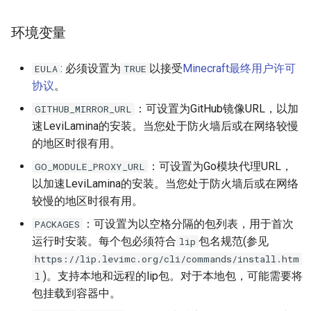
反射
环境变量
服务系统
: 必须设置为
以接受
Minecraft最终用户许可
EULA
TRUE
线程工具
协议
。
：可设置为GitHub镜像URL，以加
GITHUB_MIRROR_URL
工具函数
速LeviLamina的安装。当您处于防火墙后或在网络较慢
的地区时很有用。
输入系统（客户端）
：可设置为Go模块代理URL，
GO_MODULE_PROXY_URL
以加速LeviLamina的安装。当您处于防火墙后或在网络
较慢的地区时很有用。
：可设置为以空格分隔的包列表，用于首次
PACKAGES
运行时安装。每个包必须符合
包名规范(参见
lip
https://lip.levimc.org/cli/commands/install.htm
)。支持本地和远程的lip包。对于本地包，可能需要将
l
包挂载到容器中。