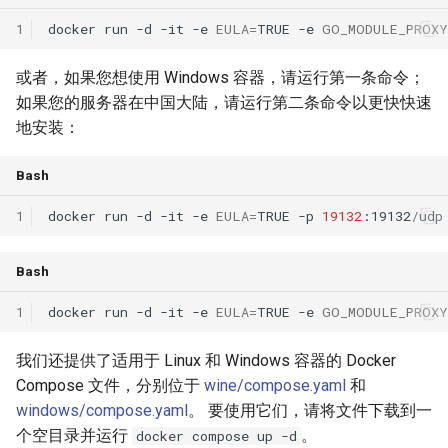
1
docker
run
-d
-it
-e
EULA
=
TRUE
-e
GO_MODULE_PROXY
物品相关指南
数据驱动 UI
或者，如果您想使用 Windows 容器，请运行第一条命令；
命令指南
事件系统
如果您的服务器在中国大陆，请运行第二条命令以更快快速
地安装：
协程指南
错误处理
Bash
构建指南
表单 UI
1
docker
run
-d
-it
-e
EULA
=
TRUE
-p
19132
:19132/udp
国际化
Bash
日志系统
1
docker
run
-d
-it
-e
EULA
=
TRUE
-e
GO_MODULE_PROXY
内存与钩子
我们还提供了适用于 Linux 和 Windows 容器的 Docker
模组系统
Compose 文件，分别位于
wine/compose.yaml
和
windows/compose.yaml
。 要使用它们，请将文件下载到一
网络
个空目录并运行
。
docker compose up -d